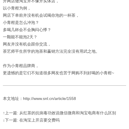
开网店做淘宝并不像开实体店，
以小青柑为例，
网店下单前并没有机会试喝你泡的一杯茶，
小青柑是怎么冲泡？
多喝几杯会不会胸闷心悸？
一颗能不能泡2天？
网友并没有机会跟你交流，
茶艺师平生所学的泡茶和赢销方法完全没有用武之地。
作为小青柑品牌商，
更遗憾的是它们不知道很多网友也苦于网购不到好喝的小青柑~
本文地址：http://www.snl.cn/article/1558
↑上一篇: 从红茶的抗病毒功效说微信微商和淘宝电商有什么区别
↓下一篇: 在淘宝上开店要交费吗