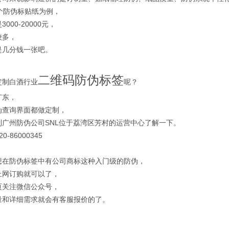
个防伪标贴纸为例，
000-20000元，
较多，
是几分钱一张吧。
二维码防伪标签
定制白酒行业
呢？
广东，
伪查询界面都做定制，
到广州防伪公司SNL位于荔湾区芳村的运营中心了解一下。
-86000345
想在防伪标签中有公司商标这种入门级的防伪，
上网订购就可以了，
页关注微信公众号，
量和详细需求就会有客服报价的了。