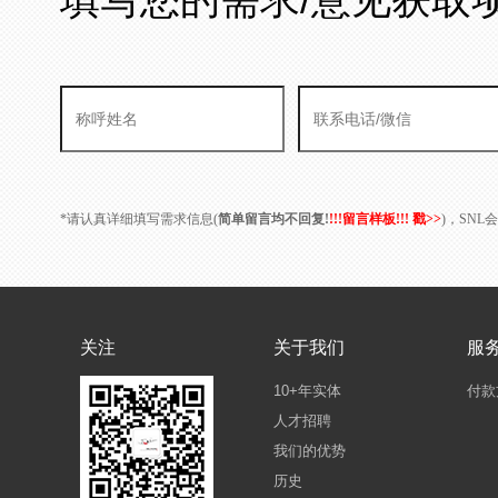
*请认真详细填写需求信息(
简单留言均不回复!
!!!留言样板!!! 戳>>
)，SN
关注
关于我们
服
10+年实体
付款
人才招聘
我们的优势
历史