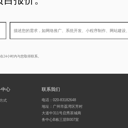
L会在24小时内与您取得联系。
务中心
联系我们
电话：020-83182648
方式
地址：广州市荔湾区芳村
大道中311号启秀茶城商
务中心B栋三层B007室