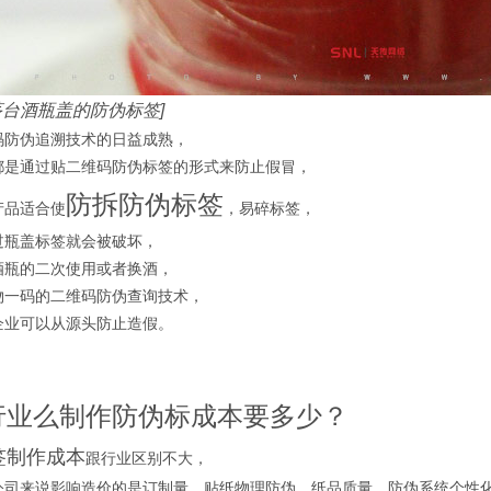
茅台酒瓶盖的防伪标签]
码防伪追溯技术的日益成熟，
都是通过贴二维码防伪标签的形式来防止假冒，
防拆防伪标签
产品适合使
，易碎标签，
过瓶盖标签就会被破坏，
酒瓶的二次使用或者换酒，
物一码的二维码防伪查询技术，
企业可以从源头防止造假。
行业么制作防伪标成本要多少？
签制作成本
跟行业区别不大，
公司来说影响造价的是订制量、贴纸物理防伪、纸品质量、防伪系统个性