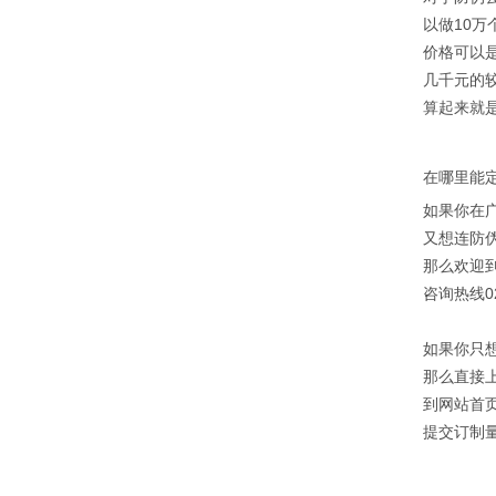
以做10万
价格可以是3
几千元的
算起来就
在哪里能
如果你在
又想连防
那么欢迎
咨询热线020
如果你只
那么直接
到网站首
提交订制