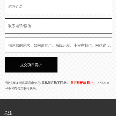
*请认真详细填写需求信息(
简单留言均不回复!
!!!留言样板!!! 戳>>
)，SNL会在
24小时内与您取得联系。
关注