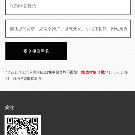
*请认真详细填写需求信息(
简单留言均不回复!
!!!留言样板!!! 戳>>
)，SNL会在
24小时内与您取得联系。
关注