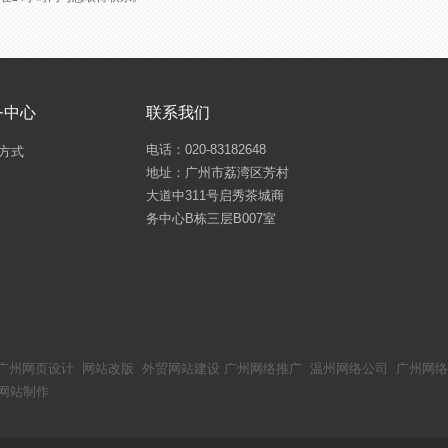
务中心
联系我们
电话：020-83182648
方式
地址：广州市荔湾区芳村
大道中311号启秀茶城商
务中心B栋三层B007室
广州网页设计
网站改版
外贸网站建设
广州网络推广
温州网络公司
广州网络
网站制作