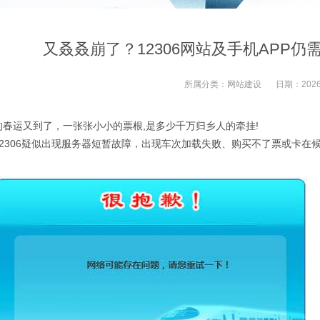
又叒叒崩了？12306网站及手机APP仍
所属分类：
网站建设
日期：
2026
的
春运
又到了，
一张张小小的票根,是
多少
千万归乡人的牵挂!
2306疑似出现服务器短暂故障，出现车次加载失败、购买不了票
或卡在