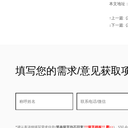
本文地址：http
↑上一篇:
↓下一篇:
填写您的需求/意见获取
*请认真详细填写需求信息(
简单留言均不回复!
!!!留言样板!!! 戳>>
)，SN