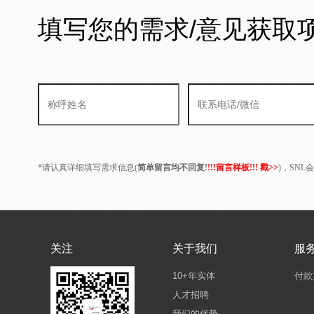
填写您的需求/意见获取
*请认真详细填写需求信息(
简单留言均不回复!
!!!留言样板!!! 戳>>
)，SN
关注
关于我们
服
10+年实体
付款
人才招聘
我们的优势