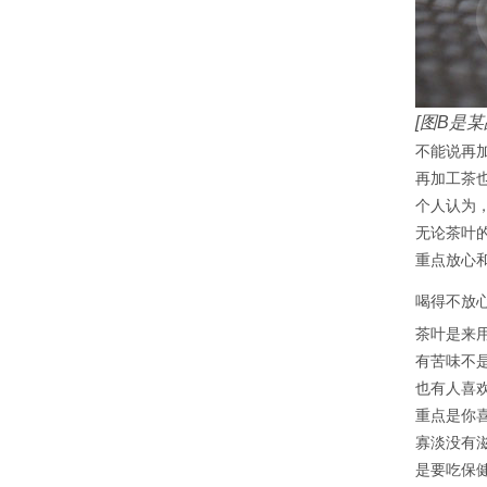
[图B是
不能说再
再加工茶
个人认为
无论茶叶
重点放心
喝得不放
茶叶是来
有苦味不
也有人喜
重点是你
寡淡没有
是要吃保健品