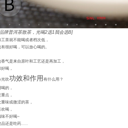
某品牌普洱茶散茶，光喝2选1我会选B]
加工茶就不能喝或者档次低，
也有很好喝，可以放心喝的。
，
的香气是来自原叶和工艺还是再加工，
和好喝，
功效和作用
心光吹
有什么用？
用喝的，
是重点，
欢重味或微涩的茶，
喜欢喝，
滋味
不
好喝~
还是吃药......