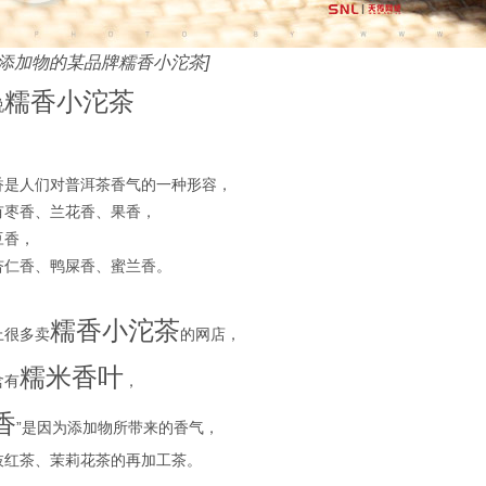
有添加物的某品牌糯香小沱茶]
糯香小沱茶
说
香是人们对普洱茶香气的一种形容，
有枣香、兰花香、果香，
豆香，
杏仁香、鸭屎香、蜜兰香。
糯香小沱茶
上很多卖
的网店，
糯米香叶
含有
，
香
”是因为添加物所带来的香气，
枝红茶、茉莉花茶的再加工茶。