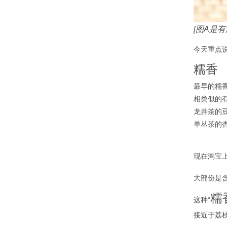
[图A是
今天重点
糯香
最早的糯
相类似的
龙井茶的
单丛茶的
现在淘宝
大部份是
糯
这种“
接近于荔