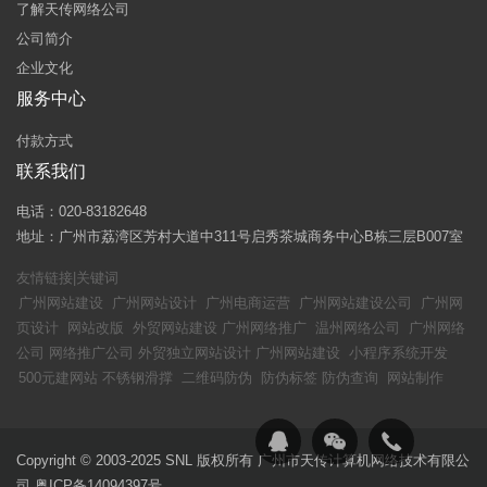
了解天传网络公司
公司简介
企业文化
服务中心
付款方式
联系我们
电话：020-83182648
地址：广州市荔湾区芳村大道中311号启秀茶城商务中心B栋三层B007室
友情链接|关键词
广州网站建设
广州网站设计
广州电商运营
广州网站建设公司
广州网
页设计
网站改版
外贸网站建设
广州网络推广
温州网络公司
广州网络
公司
网络推广公司
外贸独立网站设计
广州网站建设
小程序系统开发
500元建网站
不锈钢滑撑
二维码防伪
防伪标签
防伪查询
网站制作
Copyright © 2003-2025 SNL 版权所有 广州市天传计算机网络技术有限公
司
粤ICP备14094397号