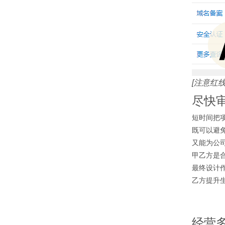
[注意红
尽快
短时间把
既可以避
又能为公
甲乙方是
最终设计
乙方提升
经营