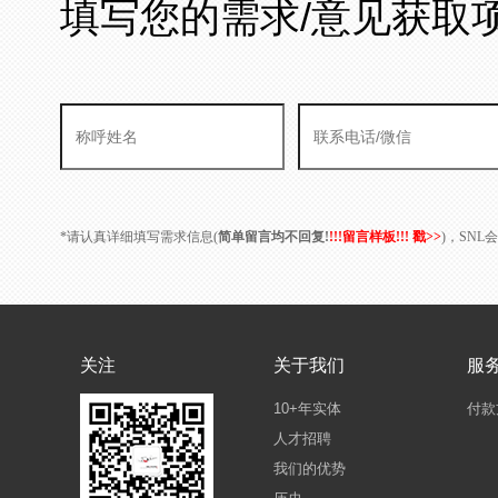
填写您的需求/意见获取
*请认真详细填写需求信息(
简单留言均不回复!
!!!留言样板!!! 戳>>
)，SN
关注
关于我们
服
10+年实体
付款
人才招聘
我们的优势