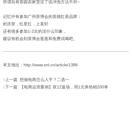
所谓自有茶园农家货涩了说冲泡方法不对~
记忆中有参加广州茶博会的英德红茶品牌：
积庆里，红星红，上茗轩
还有很多参加1-2次的没什么印象，
建议有机会到茶博会逛逛和免费试喝吧。
本文地址：http://www.snl.cn/article/1386
↑上一篇: 想做电商怎么入手？二选一
↓下一篇: 【电商运营案例】双12返场，用1元券热销200单