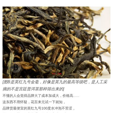
[图B是英红九号金毫，好像是英九的最高等级吧，是人工采
摘的不是宫廷普洱茶那样筛出来的]
不懂的人会觉得品牌大了成本加成大，价格高......
这东西不用怀疑，花百来元试一下就知，
品牌货最便宜的英红九号100度水冲泡不苦涩，