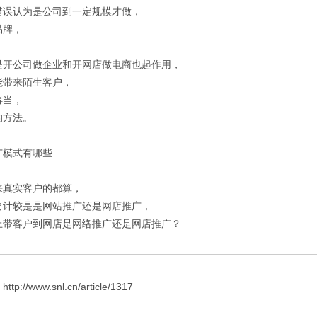
错误认为是公司到一定规模才做，
品牌，
！
是开公司做企业和开网店做电商也起作用，
能带来陌生客户，
得当，
的方法。
广模式有哪些
，
来真实客户的都算，
要计较是是网站推广还是网店推广，
上带客户到网店是网络推广还是网店推广？
://www.snl.cn/article/1317