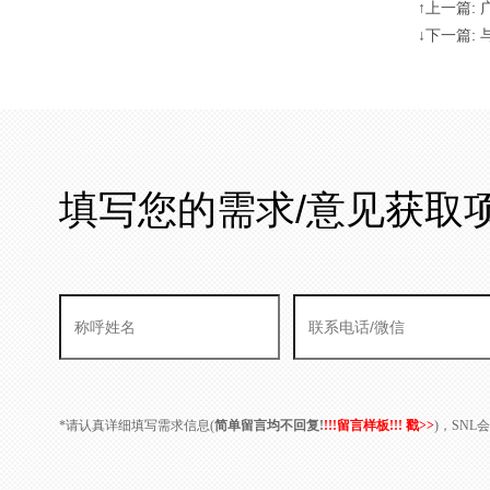
↑上一篇:
↓下一篇:
填写您的需求/意见获取
*请认真详细填写需求信息(
简单留言均不回复!
!!!留言样板!!! 戳>>
)，SN