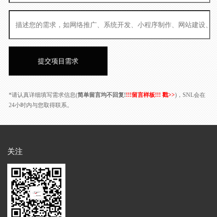
*请认真详细填写需求信息(
简单留言均不回复!
!!!留言样板!!! 戳>>
)，SNL会在
24小时内与您取得联系。
关注