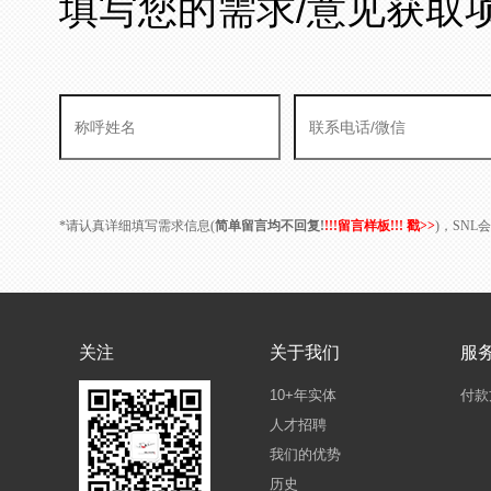
填写您的需求/意见获取
*请认真详细填写需求信息(
简单留言均不回复!
!!!留言样板!!! 戳>>
)，SN
关注
关于我们
服
10+年实体
付款
人才招聘
我们的优势
历史