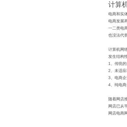
计算
电商和实
电商发展
一二类电
也没法代
计算机网
发生结构
1、传统
2、未适
3、电商
4、纯电
随着网店
网店已从
网店电商