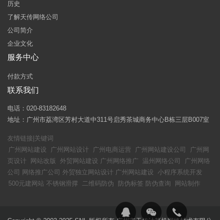
历史
了解天传网络公司
公司简介
企业文化
服务中心
付款方式
联系我们
电话：020-83182648
地址：广州市荔湾区芳村大道中311号启秀茶城商务中心B栋三层B007室
友情链接|关键词
广州网站建设
广州网站设计
广州电商运营
广州网站建设公司
广州网
页设计
网站改版
外贸网站建设
广州网络推广
温州网络公司
广州网络
公司
网络推广公司
外贸独立网站设计
广州网站建设
小程序系统开发
500元建网站
不锈钢滑撑
二维码防伪
防伪标签
防伪查询
网站制作