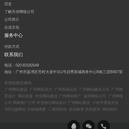
历史
了解天传网络公司
公司简介
企业文化
服务中心
付款方式
联系我们
电话：020-83182648
地址：广州市荔湾区芳村大道中311号启秀茶城商务中心B栋三层B007室
友情链接|关键词
广州网站建设
广州网站设计
广州电商运营
广州网站建设公司
广州网
页设计
网站改版
外贸网站建设
广州网络推广
温州网络公司
广州网络
公司
网络推广公司
外贸独立网站设计
广州网站建设
小程序系统开发
500元建网站
不锈钢滑撑
二维码防伪
防伪标签
防伪查询
网站制作