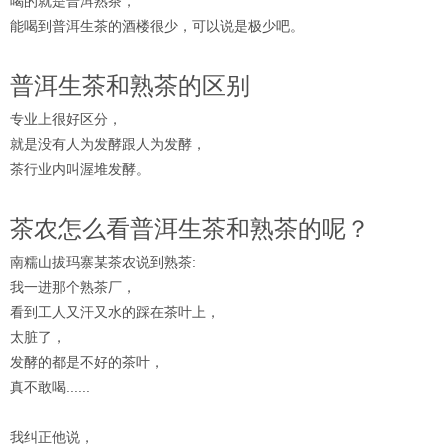
喝的就是普洱熟茶，
能喝到普洱生茶的酒楼很少，可以说是极少吧。
普洱生茶和熟茶的区别
专业上很好区分，
就是没有人为发酵跟人为发酵，
茶行业内叫渥堆发酵。
茶农怎么看普洱生茶和熟茶的呢？
南糯山拔玛寨某茶农说到熟茶:
我一进那个熟茶厂，
看到工人又汗又水的踩在茶叶上，
太脏了，
发酵的都是不好的茶叶，
真不敢喝......
我纠正他说，