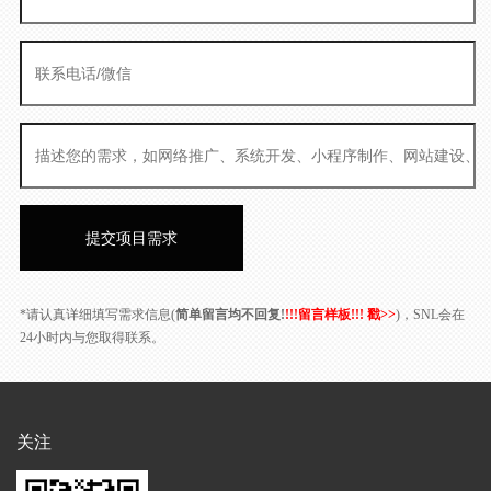
*请认真详细填写需求信息(
简单留言均不回复!
!!!留言样板!!! 戳>>
)，SNL会在
24小时内与您取得联系。
关注