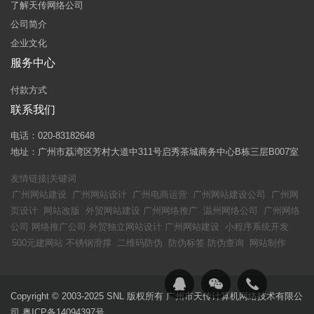
了解天传网络公司
公司简介
企业文化
服务中心
付款方式
联系我们
电话：020-83182648
地址：广州市荔湾区芳村大道中311号启秀茶城商务中心B栋三层B007室
友情链接|关键词
广州网站建设
广州网站设计
广州电商运营
广州网站建设公司
广州网
页设计
网站改版
外贸网站建设
广州网络推广
温州网络公司
广州网络
公司
网络推广公司
外贸独立网站设计
广州网站建设
小程序系统开发
500元建网站
不锈钢滑撑
二维码防伪
防伪标签
防伪查询
网站制作
Copyright © 2003-2025 SNL 版权所有 广州市天传计算机网络技术有限公
司
粤ICP备14094397号