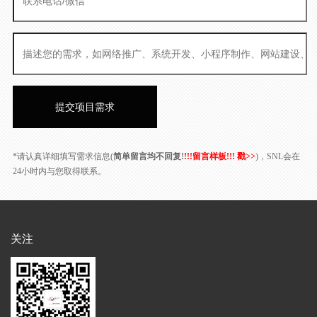
*请认真详细填写需求信息(
简单留言均不回复!
!!!留言样板!!! 戳>>
)，SNL会在
24小时内与您取得联系。
关注