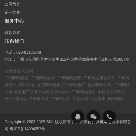
公司简介
企业文化
服务中心
付款方式
联系我们
电话：020-83182648
地址：广州市荔湾区芳村大道中311号启秀茶城商务中心B栋三层B007室
友情链接|关键词
广州网站建设
广州网站设计
广州电商运营
广州网站建设公司
广州网
页设计
网站改版
外贸网站建设
广州网络推广
温州网络公司
广州网络
公司
网络推广公司
外贸独立网站设计
广州网站建设
小程序系统开发
500元建网站
不锈钢滑撑
二维码防伪
防伪标签
防伪查询
网站制作
Copyright © 2003-2025 SNL 版权所有 广州市天传计算机网络技术有限公
司
粤ICP备14094397号