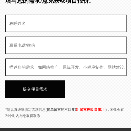
填写您的需求/意见获取项目报价。
*请认真详细填写需求信息(
简单留言均不回复!
!!!留言样板!!! 戳>>
)，SNL会在
24小时内与您取得联系。