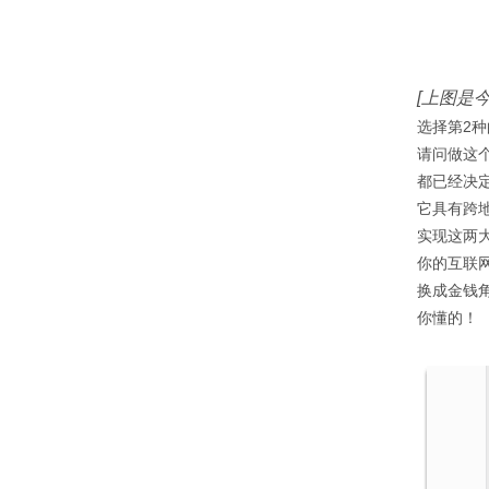
[上图是
选择第2种
请问做这
都已经决
它具有跨
实现这两
你的互联
换成金钱
你懂的！