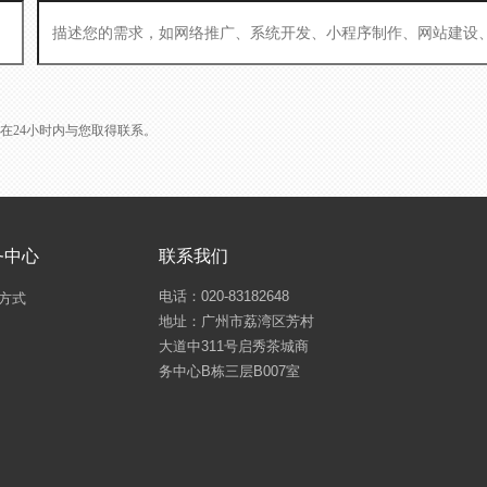
L会在24小时内与您取得联系。
务中心
联系我们
电话：020-83182648
方式
地址：广州市荔湾区芳村
大道中311号启秀茶城商
务中心B栋三层B007室