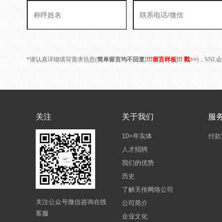
*请认真详细填写需求信息(
简单留言均不回复!
!!!留言样板!!! 戳>>
)，SN
关注
关于我们
服
10+年实体
付款
人才招聘
我们的优势
历史
了解天传网络公司
关注公众号微信咨询在线
公司简介
客服
企业文化