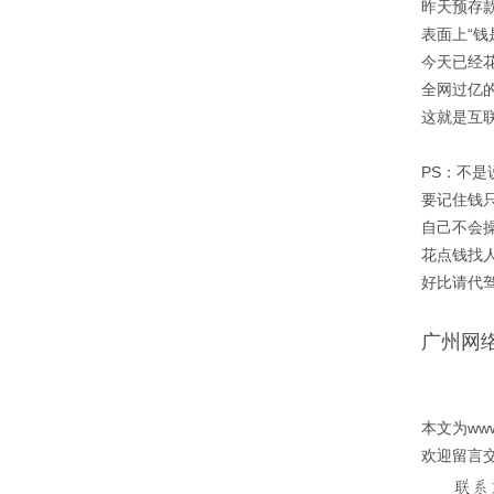
昨天预存
表面上“钱
今天已经
全网过亿
这就是互
PS：不
要记住钱只
自己不会
花点钱找
好比请代驾
广州网
本文为ww
欢迎留言