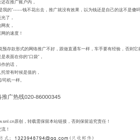
款还在推广账户内，
是我的”------钱不花出去，推广就没有效果，以为钱还是自己的这不是傻
花光了，
的网友，
联网的速度！
是说预存款形式的网络推广不好，跟做直通车一样，车手要有经验，否则它
是表面在你的“口袋”，
操作的话，
人托管有时候是值的，
/司机一样。
络推广
热线020-86000345
w.snl.cn原创，转载需保留本站链接，否则保留追究责任！
交流！