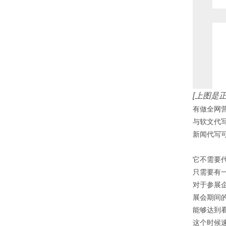
[上图是
有做全网
与软文代
新闻代写
它不需要
只需要有
对于参展
展会期间
能够达到
这个时候