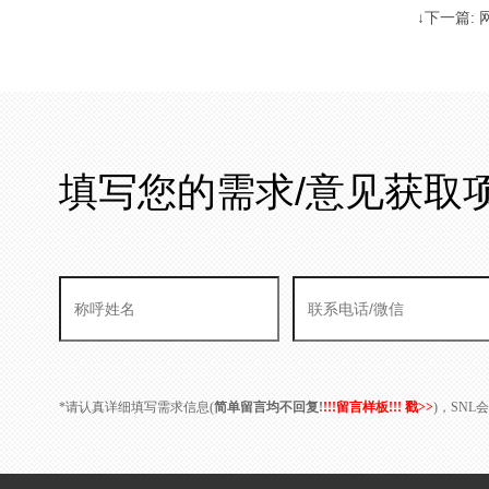
↓下一篇:
填写您的需求/意见获取
*请认真详细填写需求信息(
简单留言均不回复!
!!!留言样板!!! 戳>>
)，SN